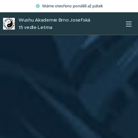
Máme otevřeno pondělí až pátek
Wushu Akademie Brno Josefská
15 vedle Letma