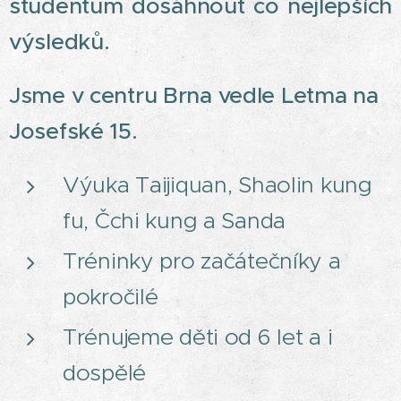
studentům dosáhnout co nejlepších
výsledků.
Jsme v centru Brna vedle Letma na
Josefské 15.
Výuka Taijiquan, Shaolin kung
fu, Čchi kung a Sanda
Tréninky pro začátečníky a
pokročilé
Trénujeme děti od 6 let a i
dospělé