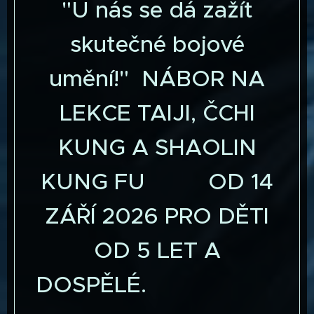
"U nás se dá zažít
skutečné bojové
umění!" NÁBOR NA
LEKCE TAIJI, ČCHI
KUNG A SHAOLIN
KUNG FU OD 14
ZÁŘÍ 2026 PRO DĚTI
OD 5 LET A
DOSPĚLÉ.